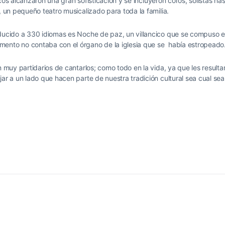
cicos alcanzaron una gran sofisticación y se incluyeron coros, solistas ha
, un pequeño teatro musicalizado para toda la familia.
aducido a 330 idiomas es Noche de paz, un villancico que se compuso 
mento no contaba con el órgano de la iglesia que se había estropeado
n muy partidarios de cantarlos; como todo en la vida, ya que les resulta
ar a un lado que hacen parte de nuestra tradición cultural sea cual sea