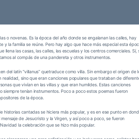
s o novenas. Es la época del año donde se engalanan las calles, hay
te y la familia se reúne. Pero hay algo que hace más especial esta épo
 llena las casas, las calles, las escuelas y los centros comerciales. Sí, 
antamos al compás de una pandereta y otros instrumentos.
gen del latín “villanus” quetraduce como villa. Sin embargo el origen de l
n realidad, sino que eran canciones populares que trataban de diferent
rsonas que vivían en las villas y que eran humildes. Estas canciones
 no siempre tenían instrumentos. Poco a poco estos poemas fueron
mpositores de la época.
e historias cantadas se hiciera más popular, y es en ese punto en don
l mensaje de Jesucristo y la Virgen, y así poco a poco, se fueron
a Navidad la celebración que se hizo más popular.