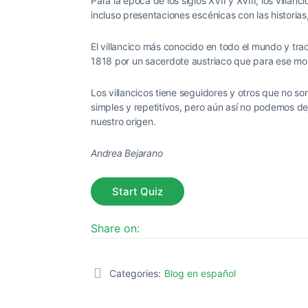
Para la época de los siglos XVII y XVIII, los villan
incluso presentaciones escénicas con las historias
El villancico más conocido en todo el mundo y tr
1818 por un sacerdote austriaco que para ese mo
Los villancicos tiene seguidores y otros que no so
simples y repetitivos, pero aún así no podemos dej
nuestro origen.
Andrea Bejarano
Share on:
Categories:
Blog en español