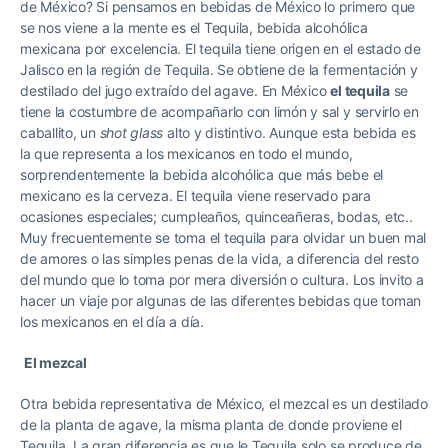
de México? Si pensamos en bebidas de México lo primero que
se nos viene a la mente es el Tequila, bebida alcohólica
mexicana por excelencia. El tequila tiene origen en el estado de
Jalisco en la región de Tequila. Se obtiene de la fermentación y
destilado del jugo extraído del agave. En México
el tequila
se
tiene la costumbre de acompañarlo con limón y sal y servirlo en
caballito, un
shot glass
alto y distintivo. Aunque esta bebida es
la que representa a los mexicanos en todo el mundo,
sorprendentemente la bebida alcohólica que más bebe el
mexicano es la cerveza. El tequila viene reservado para
ocasiones especiales; cumpleaños, quinceañeras, bodas, etc..
Muy frecuentemente se toma el tequila para olvidar un buen mal
de amores o las simples penas de la vida, a diferencia del resto
del mundo que lo toma por mera diversión o cultura. Los invito a
hacer un viaje por algunas de las diferentes bebidas que toman
los mexicanos en el día a día.
El mezcal
Otra bebida representativa de México, el mezcal es un destilado
de la planta de agave, la misma planta de donde proviene el
Tequila. La gran diferencia es que le Tequila solo se produce de