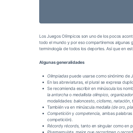
Los Juegos Olímpicos son uno de los pocos aconte
todo el mundo y por eso compartiremos algunas ge
terminología de todos los deportes. Así que en est
Algunas generalidades
Olimpiadas
puede usarse como sinónimo de
En las abreviaturas, el plural se expresa dupl
Se recomienda escribir en minúscula los nomb
la antorcha
o
medallista olímpico
,
organizado
modalidades:
baloncesto
,
ciclismo
,
natación
,
También va en minúscula
medalla (de oro
,
pl
Competición
y
competencia,
ambas palabras s
competición).
Récord
y
récords
, tanto en singular como en pl
Plusmarquista,
mejor que
recordman
o
recor