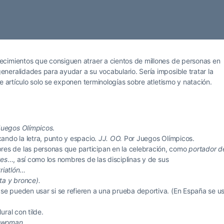
cimientos que consiguen atraer a cientos de millones de personas en
neralidades para ayudar a su vocabulario. Sería imposible tratar la
e artículo solo se exponen terminologías sobre atletismo y natación.
Juegos Olímpicos
.
icando la letra, punto y espacio.
JJ. OO.
Por Juegos Olímpicos.
res de las personas que participan en la celebración, como
portador d
res
…, así como los nombres de las disciplinas y de sus
triatlón
…
ata
y bronce).
e pueden usar si se refieren a una prueba deportiva. (En España se u
ural con tilde.
dwoman
.