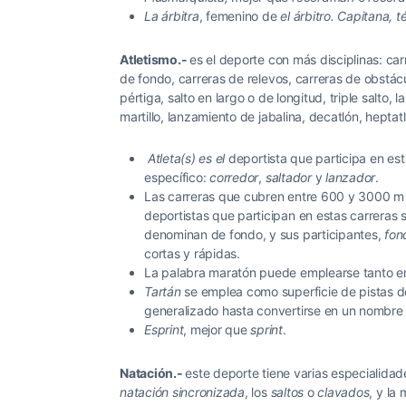
La árbitra
, femenino de
el árbitro. Capitana, 
Atletismo.-
es el deporte con más disciplinas: car
de fondo, carreras de relevos, carreras de obstácu
pértiga, salto en largo o de longitud, triple salt
martillo, lanzamiento de jabalina, decatlón, heptat
Atleta(s)
es el
deportista que participa en e
específico:
corredor
,
saltador
y
lanzador
.
Las carreras que cubren entre 600 y 3000 
deportistas que participan en estas carreras 
denominan de fondo, y sus participantes,
fon
cortas y rápidas.
La palabra maratón puede emplearse tanto en
Tartán
se emplea como superficie de pistas de
generalizado hasta convertirse en un nombre
Esprint
, mejor que
sprint
.
Natación.-
este deporte tiene varias especialidad
natación sincronizada
, los
saltos
o
clavados
,
y la