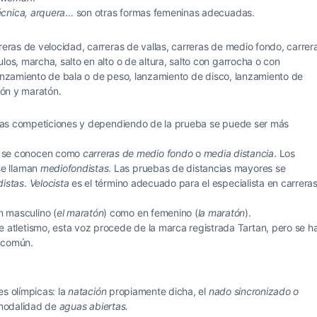
técnica, arquera
… son otras formas femeninas adecuadas.
reras de velocidad, carreras de vallas, carreras de medio fondo, carrer
los, marcha, salto en alto o de altura, salto con garrocha o con
o, lanzamiento de bala o de peso, lanzamiento de disco, lanzamiento de
lón y maratón.
stas competiciones y dependiendo de la prueba se puede ser más
m se conocen como
carreras de medio fondo
o
media distancia
. Los
se llaman
mediofondistas
. Las pruebas de distancias mayores se
distas
.
Velocista
es el término adecuado para el especialista en carrera
 masculino (
el maratón
) como en femenino (
la maratón
).
 atletismo, esta voz procede de la marca registrada Tartan, pero se h
 común.
es olímpicas: la
natación
propiamente dicha, el
nado sincronizado o
 modalidad de
aguas abiertas.