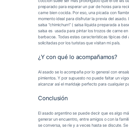
cocción suele ser más prolongado que el de las ba
preparado para esperar un par de horas para recié
carne bien cocida. Por eso, una picada con fiam
momento ideal para disfrutar la previa del asado. 
salsa “chimichurri” ( salsa líquida preparada a base
salsa es usada para pintar los trozos de carne en 
barbacoa. Todas estas características típicas de
solicitadas por los turistas que visitan mi país.
¿Y con qué lo acompañamos?
Al asado se lo acompaña por lo general con ensa
pimientos. Y por supuesto no puede faltar un vig
alcanzar así el maridaje perfecto para cualquier p
Conclusión
El asado argentino se puede decir que es algo más
generar un encuentro, entre amigos o con la famili
se conversa, se ríe y a veces hasta se discute. Se