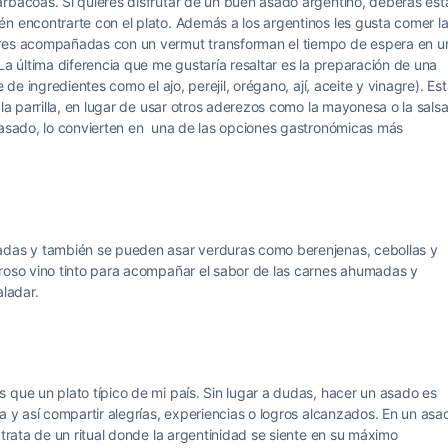
rbacoas. Si quieres disfrutar de un buen asado argentino, deberás est
n encontrarte con el plato. Además a los argentinos les gusta comer l
bres acompañadas con un vermut transforman el tiempo de espera en u
La última diferencia que me gustaría resaltar es la preparación de una
 de ingredientes como el ajo, perejil, orégano, ají, aceite y vinagre). Es
la parrilla, en lugar de usar otros aderezos como la mayonesa o la sals
l asado, lo convierten en una de las opciones gastronómicas más
ladas y también se pueden asar verduras como berenjenas, cebollas y
oroso vino tinto para acompañar el sabor de las carnes ahumadas y
aladar.
 que un plato típico de mi país. Sin lugar a dudas, hacer un asado es
a y así compartir alegrías, experiencias o logros alcanzados. En un asa
 trata de un ritual donde la argentinidad se siente en su máximo