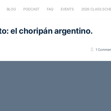
BLOG
PODCAST
FAQ
EVENTS
2026 CLASS SCH
o: el choripán argentino.
1
Commen