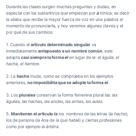
Durante las clases surgen muchas preguntas y dudas, en
especial con los sustantivos que empiezan por
a
tónica; es decir
la sílaba que recibe la mayor fuerza de voz en una palabra al
momento de pronunciarla, y hoy veremos algunas claves y el
por qué de sus cambios.
1. Cuando el
artículo determinado singular
va
inmediatamente
antepuesto a un nombre común
, este
adopta
casi siempre la forma
el
en lugar de
la
:
el águila
,
el
hacha, el hambre
.
2. La
hache
muda, como se comprueba en los ejemplos
anteriores,
no imposibilita que se adopte la forma
el
.
3. Los
plurales
conservan la forma femenina plural
las
:
las
águilas
,
las hachas
,
las anclas, las armas, las aulas
.
5.
Mantienen el artículo
la
los nombres de las letras (
la hache
),
los de persona (
la Ana de la que hablé
) y ciertas profesiones
como por ejemplo
la árbitra.