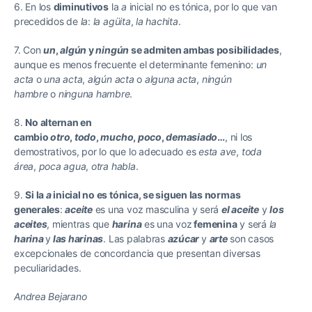
6. En los
diminutivos
la
a
inicial no es tónica, por lo que van
precedidos de
la
:
la agüita
,
la hachita
.
7. Con
un
,
algún
y
ningún
se admiten ambas posibilidades
,
aunque es menos frecuente el determinante femenino:
un
acta
o
una acta
,
algún acta
o
alguna acta
,
ningún
hambre
o
ninguna hambre
.
8.
No alternan en
cambio
otro
,
todo
,
mucho
,
poco
,
demasiado
…
, ni los
demostrativos, por lo que lo adecuado es
esta ave
,
toda
área
,
poca agua
,
otra habla
.
9.
Si la
a
inicial no es tónica, se siguen las normas
generales
:
aceite
es una voz masculina y será
el aceite
y
los
aceites
, mientras que
harina
es una voz
femenina
y será
la
harina
y
las harinas
. Las palabras
azúcar
y
arte
son casos
excepcionales de concordancia que presentan diversas
peculiaridades.
Andrea Bejarano