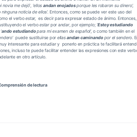
i novia me dejó’
,
‘ellos
andan enojados
porque les robaron su dinero’,
inguna noticia de ellos’.
Entonces, como se puede ver este uso del
como el verbo
estar,
es decir para expresar estado de ánimo. Entonces,
sustituyendo el verbo
estar
por a
ndar
, por ejemplo;
‘
E
stoy estudiando
r
‘
ando estudiando
para mi examen de español’,
o como también en el
sendero’
puede sustituirse por
ellas
andan caminando
por el sendero
. 
uy interesante para estudiar y ponerlo en práctica te facilitará entend
iones, incluso te puede facilitar entender las expresiones con este verb
delante en otro artículo.
Comprensión de lectura