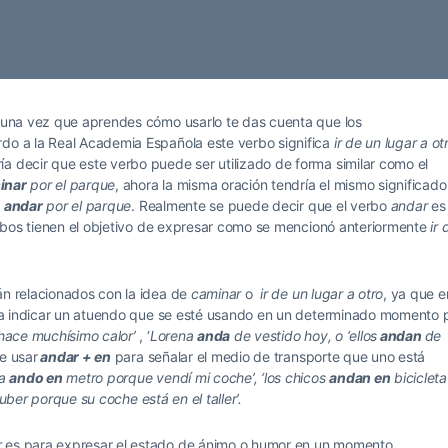
al una vez que aprendes cómo usarlo te das cuenta que los
rdo a la Real Academia Española este verbo significa
ir de un lugar a ot
ía decir que este verbo puede ser utilizado de forma similar como el
inar
por el parque
, ahora la misma oración tendría el mismo significado
o
andar
por el parque
. Realmente se puede decir que el verbo
andar
es
bos tienen el objetivo de expresar como se mencionó anteriormente
ir 
n relacionados con la idea de
caminar
o
ir de un lugar a otro
, ya que e
 indicar un atuendo que se esté usando en un determinado momento 
hace muchísimo calor’
, ‘
Lorena
anda
de
vestido hoy, o ‘ellos
andan
de
e usar
andar + en
para señalar el medio de transporte que uno está
ta
ando en
metro porque vendí mi coche’, ‘los chicos
andan en
bicicleta
uber porque su coche está en el taller’.
r
es para expresar el estado de ánimo o humor en un momento