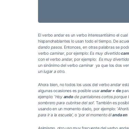
El verbo andar es un verbo interesantísimo el cu
hispanohablantes lo usan todo el tiempo. De acue
dando pasos
. Entonces, en otras palabras se podr
verbo
caminar
, por ejemplo:
E
s muy divertido
cam
con el verbo
andar,
por ejemplo:
E
s muy divertid
un sinónimo del verbo
caminar
ya que los dos ver
un lugar a otro.
Ahora bien, no todos los usos del verbo
andar
está
algunas ocasiones es posible usar
andar +
de
para
ejemplo: ‘
H
oy
ando
de
pantalones cortos porque 
sombrero para cubrirse del sol’.
T
ambién es posibl
usando en un momento dado, por ejemplo: ‘
A
hori
para ir a la escuela’,
o
‘por el momento
él
anda en
Asimismo, otro uso muy frecuente del verbo
anda