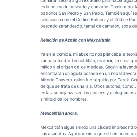
camarón seco a algún locatario para hacer aguachi
es la pesca de pescado y camarón. Caminar por la 
patronos San Pedro y San Pablo. También aquí se
colección como el Códice Boturini y el Códice P
pescado zarandeado, tamal de camarón, sopa de 
Relación de Aztlán con Mexcaltitán
Ya en la comida, mi abuelito nos platicaba la teorí
sur para fundar Tenochtitlán, es decir, se creía qu
mítico y el origen de los mexicas. Según la leyenda
encontraran un águila posada en un nopal devoran
Alfredo Chavero, quien fue seguido por García C
de que se trata de una isla. Otros autores, como 
en las semejanzas en los códices y pictogramas ant
similitud de los nombres.
Mexcaltitán ahora.
Mexcaltitán sigue siendo una ciudad imprescindib
sus aspectos. Aquí pareciera que el tiempo no pas