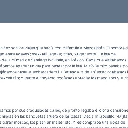
iñez son los viajes que hacía con mi familia a Mexcaltitán. El nombre 
r entre agaves’; mexkalli, ‘agave’; titlán, «lugar entre’. La isla de
 de la ciudad de Santiago Ixcuintla, en México. Cada que visitábamos 
ábamos apartar un día para pasear por la isla. Mi tío Ramiro pasaba po
jábamos hasta el embarcadero La Batanga. Y de ahí estacionábamos 
excaltitán; durante el trayecto podíamos apreciar los manglares y la ri
bamos por sus craqueladas calles, de pronto llegaba el olor a camaron
ileras en las banquetas afuera de las casas. Decía mi abuelito: -Mijita
e paran moscas, los pisan animales, etc. Y les compraba una bolsa de