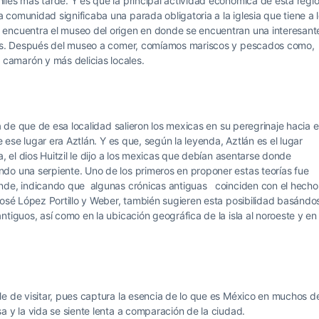
les más tarde. Y es que la principal actividad económica de esta regi
comunidad significaba una parada obligatoria a la iglesia que tiene a 
 encuentra el museo del origen en donde se encuentran una interesant
arís. Después del museo a comer, comíamos mariscos y pescados como,
camarón y más delicias locales.
a de que de esa localidad salieron los mexicas en su peregrinaje hacia e
e ese lugar era Aztlán. Y es que, según la leyenda, Aztlán es el lugar
, el dios Huitzil le dijo a los mexicas que debían asentarse donde
do una serpiente. Uno de los primeros en proponer estas teorías fue
onde, indicando que algunas crónicas antiguas coinciden con el hecho
José López Portillo y Weber, también sugieren esta posibilidad basándo
iguos, así como en la ubicación geográfica de la isla al noroeste y en 
le de visitar, pues captura la esencia de lo que es México en muchos d
a y la vida se siente lenta a comparación de la ciudad.