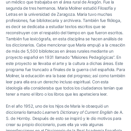
un médico que trabajaba en el área rural de Aragón. Fue la
segunda de tres hermanos. Maria Moliner estudió Filosofía y
Letras en la universidad de Zaragoza. Maria tuvo muchas
profesiones, fue bibliotecaria y archivera. También fue filóloga,
es decir se dedicaba a estudiar textos escritos que se
reconstruyen con el respaldo del tiempo en que fueron escritos.
También fue lexicógrafa, en esta disciplina se hacen análisis de
los diccionarios. Cabe mencionar que Maria empujó a la creación
de más de 5,500 bibliotecas en áreas rurales mediante un
proyecto español en 1931 llamado “Misiones Pedagógicas”. En
este proyecto se llevaba el arte y la cultura a dichas áreas. Este
programa fue truncado a finales de la guerra civil española. Para
Moliner,
la educación era la base del progreso; así como también
leer para ella era un derecho incluso espiritual. Con esta
ideología ella consideraba que todos los ciudadanos tenían que
tener a mano el libro o los libros que les apeteciera leer.
En el año 1952, uno de los hijos de Maria le obsequió un
diccionario llamado
Learner’s Dictionary of Current English
de A.
S. de Hornby. Después de esto se inspiró y le dio motivos para
crear su propio diccionario, pues ella ya veía algunas
imperfecciones en el Diccionario de la Real Academia Española