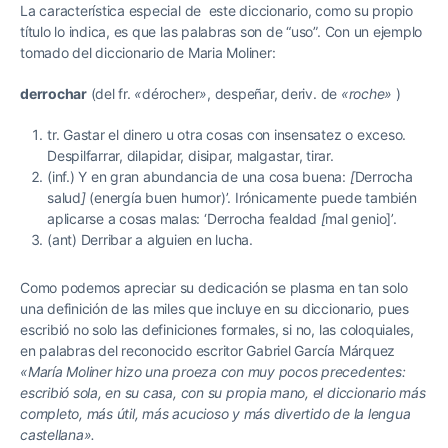
La característica especial de este diccionario, como su propio
título lo indica, es que las palabras son de “uso”. Con un ejemplo
tomado del diccionario de Maria Moliner:
derrochar
(del fr.
«
dérocher
»
, despeñar, deriv. de
«roche»
)
tr. Gastar el dinero u otra cosas con insensatez o exceso.
Despilfarrar, dilapidar, disipar, malgastar, tirar.
(inf.) Y en gran abundancia de una cosa buena:
[
Derrocha
salud
]
(energía buen humor)’. Irónicamente puede también
aplicarse a cosas malas: ‘Derrocha fealdad
[
mal genio]’.
(ant) Derribar a alguien en lucha.
Como podemos apreciar su dedicación se plasma en tan solo
una definición de las miles que incluye en su diccionario, pues
escribió no solo las definiciones formales, si no, las coloquiales,
en palabras del reconocido escritor Gabriel García Márquez
«
María Moliner hizo una proeza con muy pocos precedentes:
escribió sola, en su casa, con su propia mano, el diccionario más
completo, más útil, más acucioso y más divertido de la lengua
castellana».