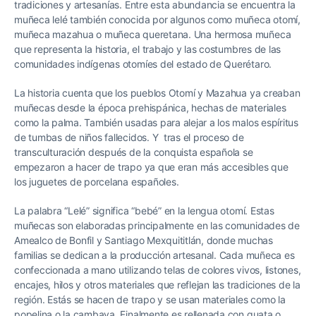
tradiciones y artesanías. Entre esta abundancia se encuentra la
muñeca lelé también conocida por algunos como muñeca otomí,
muñeca mazahua o muñeca queretana. Una hermosa muñeca
que representa la historia, el trabajo y las costumbres de las
comunidades indígenas otomíes del estado de Querétaro.
La historia cuenta que los pueblos Otomí y Mazahua ya creaban
muñecas desde la época prehispánica, hechas de materiales
como la palma. También usadas para alejar a los malos espíritus
de tumbas de niños fallecidos. Y tras el proceso de
transculturación después de la conquista española se
empezaron a hacer de trapo ya que eran más accesibles que
los juguetes de porcelana españoles.
La palabra “Lelé” significa “bebé” en la lengua otomí. Estas
muñecas son elaboradas principalmente en las comunidades de
Amealco de Bonfil y Santiago Mexquititlán, donde muchas
familias se dedican a la producción artesanal. Cada muñeca es
confeccionada a mano utilizando telas de colores vivos, listones,
encajes, hilos y otros materiales que reflejan las tradiciones de la
región. Estás se hacen de trapo y se usan materiales como la
popelina o la cambaya. Finalmente es rellenada con guata o