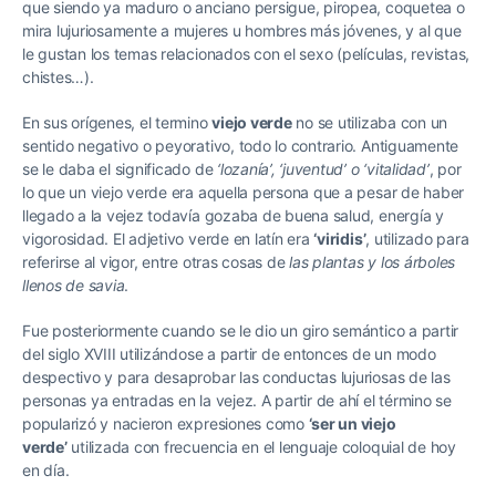
que siendo ya maduro o anciano persigue, piropea, coquetea o
mira lujuriosamente a mujeres u hombres más jóvenes, y al que
le gustan los temas relacionados con el sexo (películas, revistas,
chistes…).
En sus orígenes, el termino
viejo verde
no se utilizaba con un
sentido negativo o peyorativo, todo lo contrario. Antiguamente
se le daba el significado de
‘lozanía’, ‘juventud’ o ‘vitalidad’
, por
lo que un viejo verde era aquella persona que a pesar de haber
llegado a la vejez todavía gozaba de buena salud, energía y
vigorosidad. El adjetivo verde en latín era
‘viridis’
, utilizado para
referirse al vigor, entre otras cosas de
las plantas y los árboles
llenos de savia
.
Fue posteriormente cuando se le dio un giro semántico a partir
del siglo XVIII utilizándose a partir de entonces de un modo
despectivo y para desaprobar las conductas lujuriosas de las
personas ya entradas en la vejez. A partir de ahí el término se
popularizó y nacieron expresiones como
‘ser un viejo
verde’
utilizada con frecuencia en el lenguaje coloquial de hoy
en día.