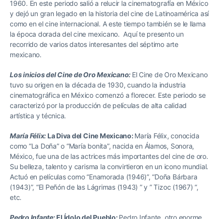
1960. En este periodo salió a relucir la cinematografía en México
y dejó un gran legado en la historia del cine de Latinoamérica así
como en el cine internacional. A este tiempo también se le llama
la época dorada del cine mexicano. Aquí te presento un
recorrido de varios datos interesantes del séptimo arte
mexicano.
Los inicios del Cine de Oro Mexicano:
El Cine de Oro Mexicano
tuvo su origen en la década de 1930, cuando la industria
cinematográfica en México comenzó a florecer. Este periodo se
caracterizó por la producción de películas de alta calidad
artística y técnica.
María Félix:
La Diva del Cine Mexicano:
María Félix, conocida
como “La Doña” o “María bonita”, nacida en Álamos, Sonora,
México, fue una de las actrices más importantes del cine de oro.
Su belleza, talento y carisma la convirtieron en un icono mundial.
Actuó en películas como “Enamorada (1946)”, “Doña Bárbara
(1943)”, “El Peñón de las Lágrimas (1943) ” y ” Tizoc (1967) “,
etc.
Pedro Infante
: El Ídolo del Pueblo:
Pedro Infante, otro enorme