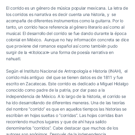
El corrido es un género de música popular mexicana. La letra de
los corridos es narrativa es decir cuenta una historia, y se
acompaña de diferentes instrumentos como la guitarra. Por lo
tanto, un corrido hace referencia al género literario así como al
musical. El desarrollo del corrido se fue dando durante la época
colonial en México. Aunque no hay información concreta se dice
que proviene del romance español así como también pudo
surgir de la ≪itoloca≫ una forma de poesía narrativa en
nahuatl.
Según
el Instituto Nacional de Antropología e Historia (
INAH), el
corrido más antiguo del que se tienen datos es de 1811 y fue
escrito en Zacatecas. Este corrido es dedicado a Miguel Hidalgo
conocido como padre de la patria, por dar paso a la
independencia de México. A lo largo de la historia, el corrido se
ha ido desarrollando de diferentes maneras. Una de las teorías
del nombre “corrido” es que en aquellos tiempos las historias se
escribían en hojas sueltas o “corridas”. Las hojas corridas iban
recorriendo muchos lugares y que de ahí haya salido
denominarlos “corridos”. Cabe destacar que muchos de los
autores son anónimos. Después de la independencia