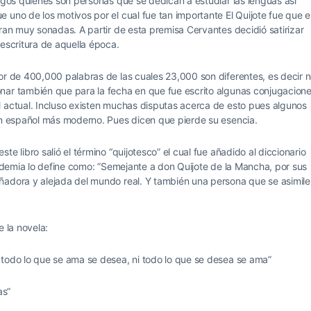
logos quienes son personas que se dedican a estudiar las lenguas así
 uno de los motivos por el cual fue tan importante El Quijote fue que 
eran muy sonadas. A partir de esta premisa Cervantes decidió satirizar
 escritura de aquella época.
or de 400,000 palabras de las cuales 23,000 son diferentes, es decir 
nar también que para la fecha en que fue escrito algunas conjugacion
l actual. Incluso existen muchas disputas acerca de esto pues algunos
 un español más moderno. Pues dicen que pierde su esencia.
e libro salió el término “quijotesco” el cual fue añadido al diccionario
cademia lo define como: ”Semejante a don Quijote de la Mancha, por sus
ñadora y alejada del mundo real. Y también una persona que se asimile
e la novela:
 todo lo que se ama se desea, ni todo lo que se desea se ama”
as”