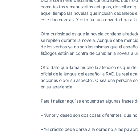
Dicha obra tiene bastantes curiosidades. Los filó
como textos y manuscritos antiguos, describen que
aquel tiempo las novelas que incluían caballeros 
este tipo novelas. Y esto fue una novedad para la
Otra curiosidad es que la novela contiene alreded
se repiten durante la novela. Aunque cabe mencio
de los verbos ya no son las mismas que el españo
filólogos están en contra de cambiar la novela a
Otro dato que llama mucho la atención es que de est
oficial de la lengua del español la RAE. La real a
acciones o por su aspecto”. O sea una persona so
en su apariencia.
Para finalizar aquí se encuentran algunas frases d
– “Amor y deseo son dos cosas diferentes; que no
– “El crédito debe darse a la obras no a las palabr