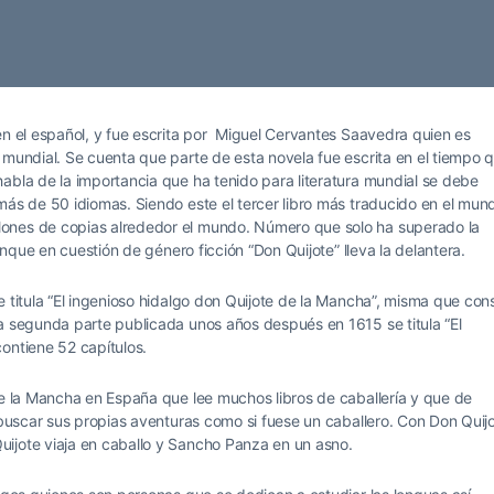
en el español, y fue escrita por Miguel Cervantes Saavedra quien es
 mundial. Se cuenta que parte de esta novela fue escrita en el tiempo 
abla de la importancia que ha tenido para literatura mundial se debe
más de 50 idiomas. Siendo este el tercer libro más traducido en el mun
ones de copias alrededor el mundo. Número que solo ha superado la
Aunque en cuestión de género ficción “Don Quijote” lleva la delantera.
e titula “El ingenioso hidalgo don Quijote de la Mancha”, misma que con
a segunda parte publicada unos años después en 1615 se titula “El
ontiene 52 capítulos.
de la Mancha en España que lee muchos libros de caballería y que de
a buscar sus propias aventuras como si fuese un caballero. Con Don Quij
ijote viaja en caballo y Sancho Panza en un asno.