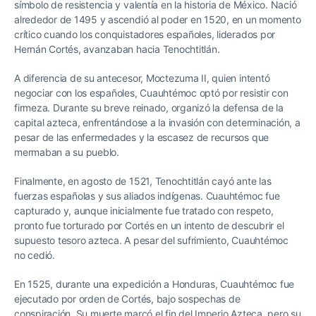
símbolo de resistencia y valentía en la historia de México. Nació
alrededor de 1495 y ascendió al poder en 1520, en un momento
crítico cuando los conquistadores españoles, liderados por
Hernán Cortés, avanzaban hacia Tenochtitlán.
A diferencia de su antecesor, Moctezuma II, quien intentó
negociar con los españoles, Cuauhtémoc optó por resistir con
firmeza. Durante su breve reinado, organizó la defensa de la
capital azteca, enfrentándose a la invasión con determinación, a
pesar de las enfermedades y la escasez de recursos que
mermaban a su pueblo.
Finalmente, en agosto de 1521, Tenochtitlán cayó ante las
fuerzas españolas y sus aliados indígenas. Cuauhtémoc fue
capturado y, aunque inicialmente fue tratado con respeto,
pronto fue torturado por Cortés en un intento de descubrir el
supuesto tesoro azteca. A pesar del sufrimiento, Cuauhtémoc
no cedió.
En 1525, durante una expedición a Honduras, Cuauhtémoc fue
ejecutado por orden de Cortés, bajo sospechas de
conspiración. Su muerte marcó el fin del Imperio Azteca, pero su