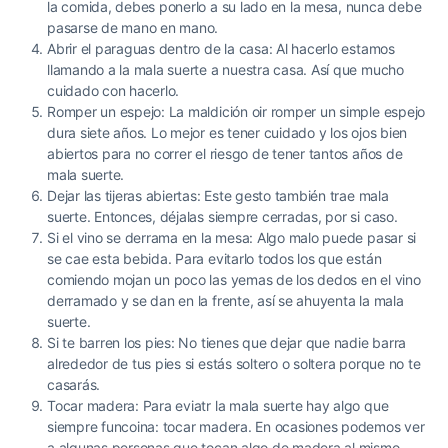
la comida, debes ponerlo a su lado en la mesa, nunca debe
pasarse de mano en mano.
Abrir el paraguas dentro de la casa: Al hacerlo estamos
llamando a la mala suerte a nuestra casa. Así que mucho
cuidado con hacerlo.
Romper un espejo: La maldición oir romper un simple espejo
dura siete años. Lo mejor es tener cuidado y los ojos bien
abiertos para no correr el riesgo de tener tantos años de
mala suerte.
Dejar las tijeras abiertas: Este gesto también trae mala
suerte. Entonces, déjalas siempre cerradas, por si caso.
Si el vino se derrama en la mesa: Algo malo puede pasar si
se cae esta bebida. Para evitarlo todos los que están
comiendo mojan un poco las yemas de los dedos en el vino
derramado y se dan en la frente, así se ahuyenta la mala
suerte.
Si te barren los pies: No tienes que dejar que nadie barra
alrededor de tus pies si estás soltero o soltera porque no te
casarás.
Tocar madera: Para eviatr la mala suerte hay algo que
siempre funcoina: tocar madera. En ocasiones podemos ver
a algunas personas que tocan algo de madera al mismo