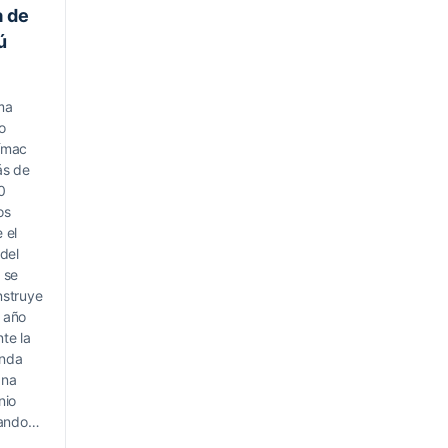
a de
ú
ma
o
ímac
ás de
0
os
 el
 del
 se
nstruye
 año
te la
nda
ana
nio
zando…