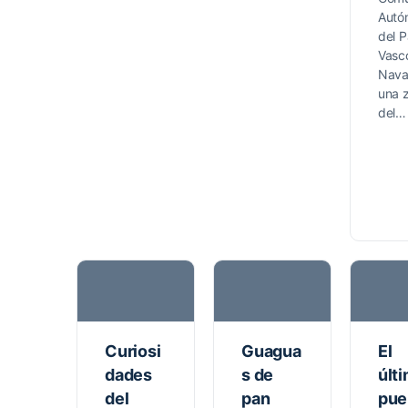
Autó
del P
Vasc
Nava
una 
del…
Curiosi
Guagua
El
dades
s de
últ
del
pan
pue