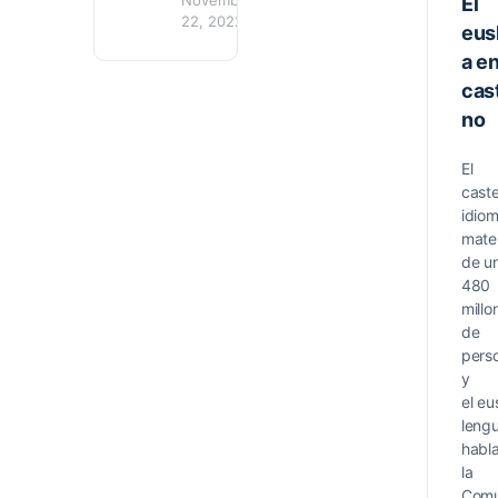
El
22, 2022
eus
a en
cas
no
El
caste
idio
mate
de u
480
millo
de
pers
y
el eu
leng
habl
la
Comu