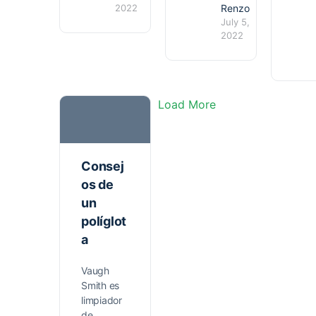
2022
Renzo
July 5,
2022
Load More
Consej
os de
un
políglot
a
Vaugh
Smith es
limpiador
de