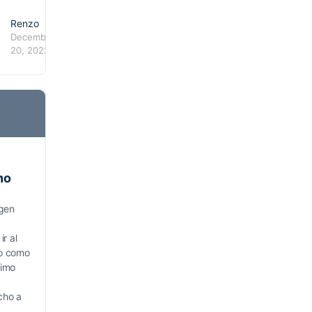
Renzo
December
20, 2022
no
igen
ir al
o como
nimo
cho a