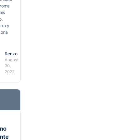
noma
aís
o,
rra y
zona
Renzo
August
30,
2022
imo
nte