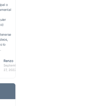
ipal o
amental
uier
to)
etenerse
odeos,
o lo
…
Renzo
September
27, 2022