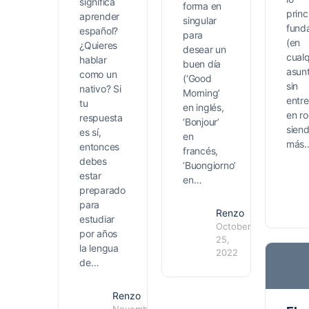
significa
forma en
princ
aprender
singular
fund
español?
para
(en
¿Quieres
desear un
cualq
hablar
buen día
asun
como un
(‘Good
sin
nativo? Si
Morning’
entr
tu
en inglés,
en r
respuesta
‘Bonjour’
siend
es sí,
en
más
entonces
francés,
debes
‘Buongiorno’
estar
en…
preparado
para
Renzo
estudiar
October
1
por años
25,
la lengua
2022
de…
Renzo
November