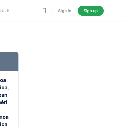
DULE
Sign in
Sign up
roa
ica,
pan
éri
y
inoa
ica