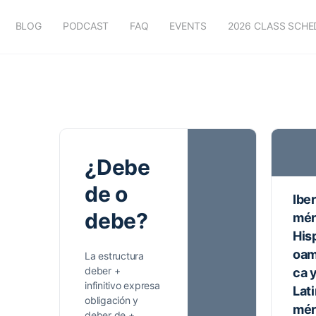
BLOG
PODCAST
FAQ
EVENTS
2026 CLASS SCHE
¿Debe
de o
Ibe
debe?
mér
His
oam
La estructura
deber +
ca 
infinitivo expresa
Lat
obligación y
mér
deber de +