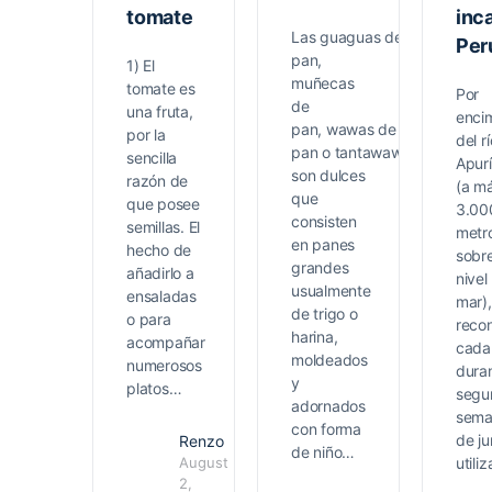
tomate
inc
Las guaguas de
Per
pan,
1) El
muñecas
tomate es
Por
de
una fruta,
enci
pan, wawas de
por la
del rí
pan o tantawawas,
sencilla
Apur
son dulces
razón de
(a m
que
que posee
3.00
consisten
semillas. El
metr
en panes
hecho de
sobre
grandes
añadirlo a
nivel
usualmente
ensaladas
mar),
de trigo o
o para
reco
harina,
acompañar
cada
moldeados
numerosos
duran
y
platos…
segu
adornados
sem
con forma
de ju
Renzo
de niño…
August
utili
1
2,