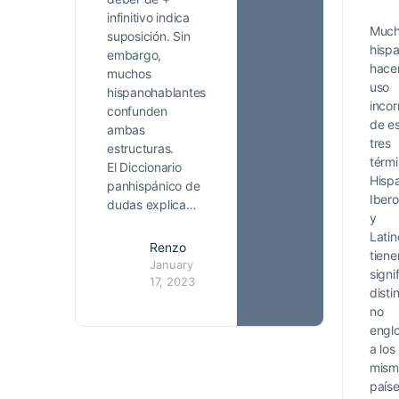
infinitivo indica
Muc
suposición. Sin
hisp
embargo,
hace
muchos
uso
hispanohablantes
incor
confunden
de e
ambas
tres
estructuras.
térmi
El Diccionario
Hisp
panhispánico de
Iber
dudas explica…
y
Lati
Renzo
tiene
January
signi
17, 2023
disti
no
engl
a los
mism
país