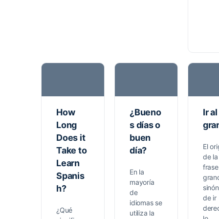
How
¿Bueno
Ir al
Long
s días o
gra
Does it
buen
El or
Take to
día?
de la
Learn
frase 
En la
Spanis
gran
mayoría
h?
sinó
de
de ir
idiomas se
dere
¿Qué
utiliza la
lo