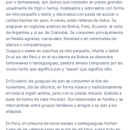
pan o tantawawas, son dulces que consisten en panes grandes
usualmente de trigo o harina, moldeados y adornados con forma
de niño pequeño o bebé, y decorados con pasta de azúcar o
caritas hechas de yeso. A veces, están rellenas de dulce. Se
preparan en regiones andinas de Bolivia, Perú, Ecuador, al norte
de Argentina y al sur de Colombia. Se consumen principalmente
en fiestas agrarias, carnavales, Navidad o en ceremonias de
alianza o compadrazgos.
Guagua o wawa en quechua es niño pequeño, infante o bebé.
En el sur del Perú y en el occidente de Bolivia se denomina
tantawawas o tantaguaguas, palabra aimara compuesta por las
voces t’ant’a que significa pan y “wawa” que significa niño.
En Ecuador, las guaguas de pan se consumen el dos de
noviembre, día de difuntos, en forma masiva y tradicionalmente
en toda la región andina, junto con la colada morada (bebida a
base de harina de maíz morado). Son elaboradas en familia y se
intercambian entre grupos familiares y amigos o se dan a los
ahijados.
En Perú, el consumo de tanta wawas o tantaguaguas forman
parte de las celebraciones en el día de difuntos, sobre todo en