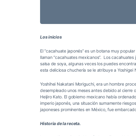
Los inicios
El “cacahuate japonés” es un botana muy popular 
llaman “cacahuates mexicanos”. Los cacahuates j
salsa de soya, algunas veces los puedes encontrar
esta deliciosa chuchería se le atribuye a Yoshigei
Yoshihei Nakatani Moriguchi, era un hombre proc
desempleado unos meses antes debido al cierre o
Heijiro Kato. El gobierno mexicano había ordenad
imperio japonés, una situación sumamente riesgos
japoneses prominentes en México, fue embarcado 
Historia de la receta.