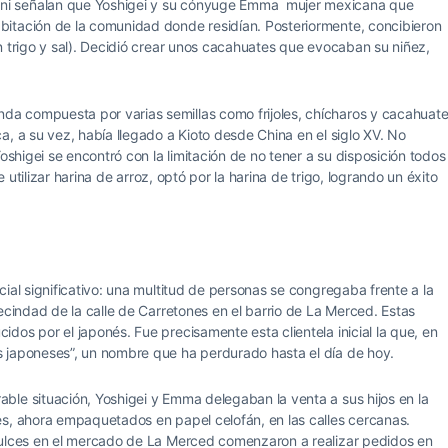
ni señalan que Yoshigei y su cónyuge Emma mujer mexicana que
bitación de la comunidad donde residían. Posteriormente, concibieron
n trigo y sal). Decidió crear unos cacahuates que evocaban su niñez,
a compuesta por varias semillas como frijoles, chícharos y cacahuate
a, a su vez, había llegado a Kioto desde China en el siglo XV. No
oshigei se encontró con la limitación de no tener a su disposición todos
e utilizar harina de arroz, optó por la harina de trigo, logrando un éxito
ial significativo: una multitud de personas se congregaba frente a la
ecindad de la calle de Carretones en el barrio de La Merced. Estas
dos por el japonés. Fue precisamente esta clientela inicial la que, en
 japoneses”, un nombre que ha perdurado hasta el día de hoy.
ble situación, Yoshigei y Emma delegaban la venta a sus hijos en la
es, ahora empaquetados en papel celofán, en las calles cercanas.
dulces en el mercado de La Merced comenzaron a realizar pedidos en