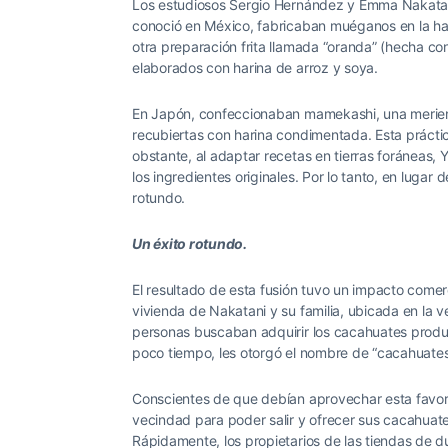
Los estudiosos Sergio Hernández y Emma Nakata
conoció en México, fabricaban muéganos en la ha
otra preparación frita llamada “oranda” (hecha co
elaborados con harina de arroz y soya.
En Japón, confeccionaban mamekashi, una meriend
recubiertas con harina condimentada. Esta práctic
obstante, al adaptar recetas en tierras foráneas, Y
los ingredientes originales. Por lo tanto, en lugar d
rotundo.
Un éxito rotundo.
El resultado de esta fusión tuvo un impacto comerc
vivienda de Nakatani y su familia, ubicada en la v
personas buscaban adquirir los cacahuates produci
poco tiempo, les otorgó el nombre de “cacahuates
Conscientes de que debían aprovechar esta favora
vecindad para poder salir y ofrecer sus cacahuat
Rápidamente, los propietarios de las tiendas de 