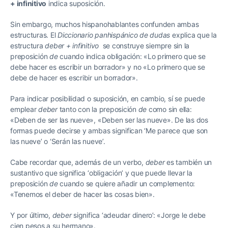
+ infinitivo
indica suposición.
Sin embargo, muchos hispanohablantes confunden ambas
estructuras. El
Diccionario panhispánico de dudas
explica que la
estructura
deber + infinitivo
se construye siempre sin la
preposición
de
cuando indica obligación: «Lo primero que se
debe hacer es escribir un borrador» y no «Lo primero que se
debe de hacer es escribir un borrador».
Para indicar posibilidad o suposición, en cambio, sí se puede
emplear
deber
tanto con la preposición
de
como sin ella:
«Deben de ser las nueve», «Deben ser las nueve». De las dos
formas puede decirse y ambas significan ‘Me parece que son
las nueve’ o ‘Serán las nueve’.
Cabe recordar que, además de un verbo,
deber
es también un
sustantivo que significa ‘obligación’ y que puede llevar la
preposición
de
cuando se quiere añadir un complemento:
«Tenemos el deber de hacer las cosas bien».
Y por último,
deber
significa ‘adeudar dinero’: «Jorge le debe
cien pesos a su hermano».