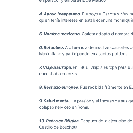
emperador y emperatriz de México.
4. Apoyo inesperado.
El apoyo a Carlota y Maxim
quien tenía intereses en establecer una monarquí
5. Nombre mexicano.
Carlota adoptó el nombre d
6. Rol activo.
A diferencia de muchas consortes de
Maximiliano y participando en asuntos políticos.
7. Viaje a Europa.
En 1866, viajó a Europa para b
encontraba en crisis.
8. Rechazo europeo.
Fue recibida fríamente en Eu
9. Salud mental
.
La presión y el fracaso de sus g
colapso nervioso en Roma.
10. Retiro en Bélgica.
Después de la ejecución de M
Castillo de Bouchout.