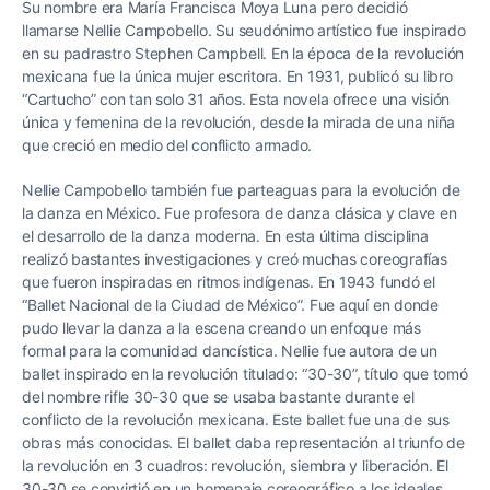
Su nombre era María Francisca Moya Luna pero decidió
llamarse Nellie Campobello. Su seudónimo artístico fue inspirado
en su padrastro Stephen Campbell. En la época de la revolución
mexicana fue la única mujer escritora. En 1931, publicó su libro
“Cartucho” con tan solo 31 años. Esta novela ofrece una visión
única y femenina de la revolución, desde la mirada de una niña
que creció en medio del conflicto armado.
Nellie Campobello también fue parteaguas para la evolución de
la danza en México. Fue profesora de danza clásica y clave en
el desarrollo de la danza moderna. En esta última disciplina
realizó bastantes investigaciones y creó muchas coreografías
que fueron inspiradas en ritmos indígenas. En 1943 fundó el
“Ballet Nacional de la Ciudad de México”. Fue aquí en donde
pudo llevar la danza a la escena creando un enfoque más
formal para la comunidad dancística. Nellie fue autora de un
ballet inspirado en la revolución titulado: “30-30”, título que tomó
del nombre rifle 30-30 que se usaba bastante durante el
conflicto de la revolución mexicana. Este ballet fue una de sus
obras más conocidas. El ballet daba representación al triunfo de
la revolución en 3 cuadros: revolución, siembra y liberación. El
30-30 se convirtió en un homenaje coreográfico a los ideales