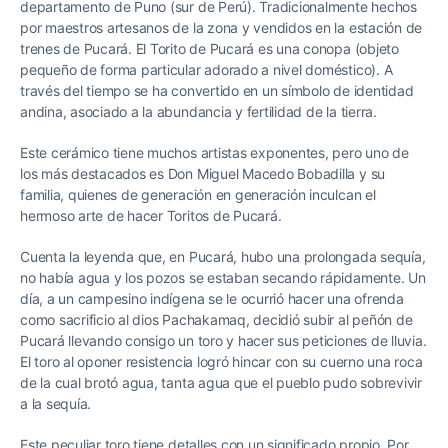
departamento de Puno (sur de Perú). Tradicionalmente hechos
por maestros artesanos de la zona y vendidos en la estación de
trenes de Pucará. El Torito de Pucará es una conopa (objeto
pequeño de forma particular adorado a nivel doméstico). A
través del tiempo se ha convertido en un símbolo de identidad
andina, asociado a la abundancia y fertilidad de la tierra.
Este cerámico tiene muchos artistas exponentes, pero uno de
los más destacados es Don Miguel Macedo Bobadilla y su
familia, quienes de generación en generación inculcan el
hermoso arte de hacer Toritos de Pucará.
Cuenta la leyenda que, en Pucará, hubo una prolongada sequía,
no había agua y los pozos se estaban secando rápidamente. Un
día, a un campesino indígena se le ocurrió hacer una ofrenda
como sacrificio al dios Pachakamaq, decidió subir al peñón de
Pucará llevando consigo un toro y hacer sus peticiones de lluvia.
El toro al oponer resistencia logró hincar con su cuerno una roca
de la cual brotó agua, tanta agua que el pueblo pudo sobrevivir
a la sequía.
Este peculiar toro tiene detalles con un significado propio. Por