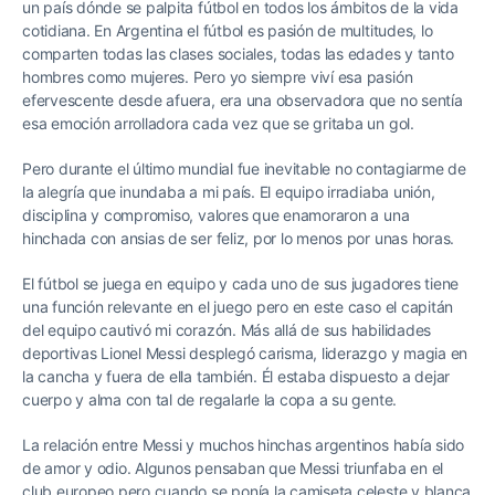
un país dónde se palpita fútbol en todos los ámbitos de la vida
cotidiana. En Argentina el fútbol es pasión de multitudes, lo
comparten todas las clases sociales, todas las edades y tanto
hombres como mujeres. Pero yo siempre viví esa pasión
efervescente desde afuera, era una observadora que no sentía
esa emoción arrolladora cada vez que se gritaba un gol.
Pero durante el último mundial fue inevitable no contagiarme de
la alegría que inundaba a mi país. El equipo irradiaba unión,
disciplina y compromiso, valores que enamoraron a una
hinchada con ansias de ser feliz, por lo menos por unas horas.
El fútbol se juega en equipo y cada uno de sus jugadores tiene
una función relevante en el juego pero en este caso el capitán
del equipo cautivó mi corazón. Más allá de sus habilidades
deportivas Lionel Messi desplegó carisma, liderazgo y magia en
la cancha y fuera de ella también. Él estaba dispuesto a dejar
cuerpo y alma con tal de regalarle la copa a su gente.
La relación entre Messi y muchos hinchas argentinos había sido
de amor y odio. Algunos pensaban que Messi triunfaba en el
club europeo pero cuando se ponía la camiseta celeste y blanca