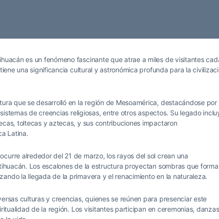
tihuacán es un fenómeno fascinante que atrae a miles de visitantes cad
tiene una significancia cultural y astronómica profunda para la civilizac
ltura que se desarrolló en la región de Mesoamérica, destacándose por
y sistemas de creencias religiosas, entre otros aspectos. Su legado inclu
ecas, toltecas y aztecas, y sus contribuciones impactaron
ca Latina.
curre alrededor del 21 de marzo, los rayos del sol crean una
eotihuacán. Los escalones de la estructura proyectan sombras que forma
ando la llegada de la primavera y el renacimiento en la naturaleza.
versas culturas y creencias, quienes se reúnen para presenciar este
iritualidad de la región. Los visitantes participan en ceremonias, danzas