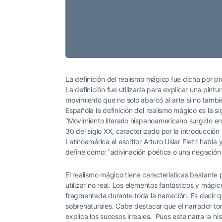
La definición del realismo mágico fue dicha por pr
La definición fue utilizada para explicar una pint
movimiento que no solo abarcó al arte si no tambi
Española la definición del realismo mágico es la si
“Movimiento literario hispanoamericano surgido en
30 del siglo XX, caracterizado por la introducción
Latinoamérica el escritor Arturo Uslar Pietri habl
define como: “adivinación poética o una negación 
El realismo mágico tiene características bastante p
utilizar no real. Los elementos fantásticos y má
fragmentada durante toda la narración. Es decir 
sobrenaturales. Cabe destacar que el narrador tom
explica los sucesos irreales. Pues este narra la h