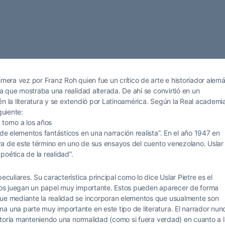
imera vez por Franz Roh quien fue un crítico de arte e historiador alemá
ura que mostraba una realidad alterada. De ahí se convirtió en un
én la literatura y se extendió por Latinoamérica. Según la Real academi
guiente:
 torno a los años
 de elementos fantásticos en una narración realista”. En el año 1947 en
a ya de este término en uno de sus ensayos del cuento venezolano. Uslar 
poética de la realidad”.
eculiares. Su característica principal como lo dice Uslar Pietre es el
gicos juegan un papel muy importante. Estos pueden aparecer de forma
que mediante la realidad se incorporan elementos que usualmente son
a una parte muy importante en este tipo de literatura. El narrador nun
istoria manteniendo una normalidad (como si fuera verdad) en cuanto a 