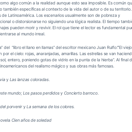
como algo común a la realidad aunque esto sea imposible. Es común q
también específicas al contexto de la vida del autor o de su territorio.
s de Latinoamérica. Los escenarios usualmente son de pobreza y
ional o distorsionarse no siguiendo una lógica realista. El tiempo tamb
ajes pueden morir y revivir. El rol que tiene el lector es fundamental pu
ntrarse al mundo irreal.
del “libro el llano en llamas” del escritor mexicano Juan Rulfo:
“
El viejo
por el cielo: rojas, anaranjadas, amarillas. Las estrellas se van hacien
ol, entero, poniendo gotas de vidrio en la punta de la hierba”. Al final 
latinoamericanos del realismo mágico y sus obras más famosas.
uvia
y
Las lanzas coloradas
.
 este mundo
;
Los pasos perdidos
y
Concierto barroco
.
del porvenir
y
La semana de los colores
.
novela
Cien años de soledad