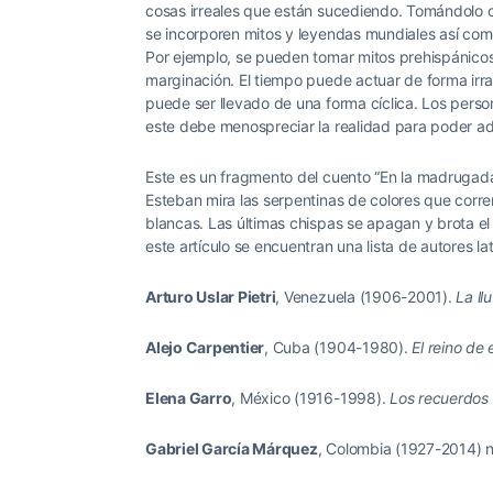
cosas irreales que están sucediendo. Tomándolo 
se incorporen mitos y leyendas mundiales así como 
Por ejemplo, se pueden tomar mitos prehispánico
marginación. El tiempo puede actuar de forma irrac
puede ser llevado de una forma cíclica. Los person
este debe menospreciar la realidad para poder ade
Este es un fragmento del cuento “En la madrugada” 
Esteban mira las serpentinas de colores que corren 
blancas. Las últimas chispas se apagan y brota el s
este artículo se encuentran una lista de autores 
Arturo Uslar Pietri
, Venezuela (1906-2001).
La ll
Alejo Carpentier
, Cuba (1904-1980).
El reino de
Elena Garro
, México (1916-1998).
Los recuerdos 
Gabriel García Márquez
, Colombia (1927-2014) 