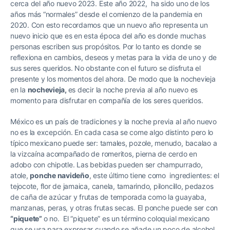
cerca del año nuevo 2023. Este año 2022, ha sido uno de los
años más “normales” desde el comienzo de la pandemia en
2020. Con esto recordamos que un nuevo año representa un
nuevo inicio que es en esta época del año es donde muchas
personas escriben sus propósitos. Por lo tanto es donde se
reflexiona en cambios, deseos y metas para la vida de uno y de
sus seres queridos. No obstante con el futuro se disfruta el
presente y los momentos del ahora. De modo que la nochevieja
en la
nochevieja,
es decir la noche previa al año nuevo es
momento para disfrutar en compañía de los seres queridos.
México es un país de tradiciones y la noche previa al año nuevo
no es la excepción. En cada casa se come algo distinto pero lo
típico mexicano puede ser: tamales, pozole, menudo, bacalao a
la vizcaína acompañado de romeritos, pierna de cerdo en
adobo con chipotle. Las bebidas pueden ser champurrado,
atole,
ponche navideño
, este último tiene como ingredientes: el
tejocote, flor de jamaica, canela, tamarindo, piloncillo, pedazos
de caña de azúcar y frutas de temporada como la guayaba,
manzanas, peras, y otras frutas secas. El ponche puede ser con
“piquete”
o no. El “piquete” es un término coloquial mexicano
que se usa para expresar cuando se añade un poco de alcohol