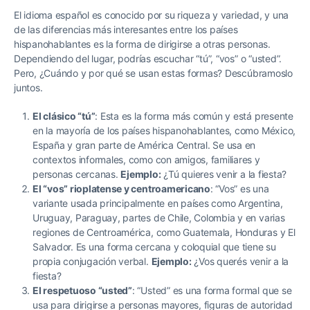
El idioma español es conocido por su riqueza y variedad, y una
de las diferencias más interesantes entre los países
hispanohablantes es la forma de dirigirse a otras personas.
Dependiendo del lugar, podrías escuchar “tú”, “vos” o “usted”.
Pero, ¿Cuándo y por qué se usan estas formas? Descúbramoslo
juntos.
El clásico “tú”
: Esta es la forma más común y está presente
en la mayoría de los países hispanohablantes, como México,
España y gran parte de América Central. Se usa en
contextos informales, como con amigos, familiares y
personas cercanas.
Ejemplo:
¿Tú quieres venir a la fiesta?
El “vos” rioplatense y centroamericano
: “Vos” es una
variante usada principalmente en países como Argentina,
Uruguay, Paraguay, partes de Chile, Colombia y en varias
regiones de Centroamérica, como Guatemala, Honduras y El
Salvador. Es una forma cercana y coloquial que tiene su
propia conjugación verbal.
Ejemplo:
¿Vos querés venir a la
fiesta?
El respetuoso “usted”
: “Usted” es una forma formal que se
usa para dirigirse a personas mayores, figuras de autoridad