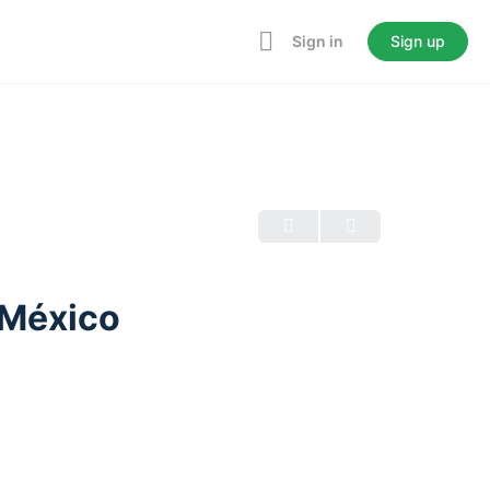
Sign in
Sign up
 México