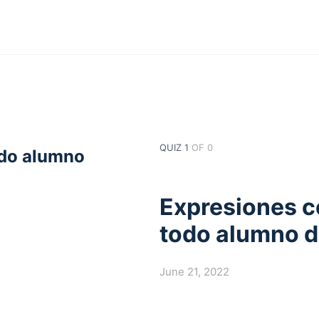
QUIZ 1
OF 0
odo alumno
Expresiones c
todo alumno d
June 21, 2022