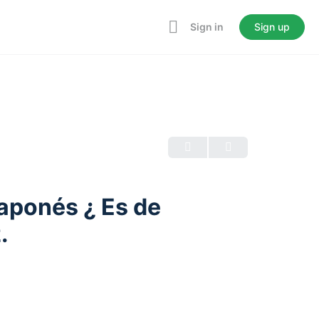
Sign in
Sign up
japonés ¿ Es de
.