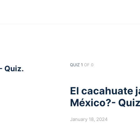
QUIZ 1
OF 0
- Quiz.
El cacahuate 
México?- Quiz
January 18, 2024