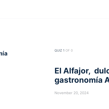
QUIZ 1
OF 0
mía
El Alfajor, dul
gastronomía A
November 20, 2024