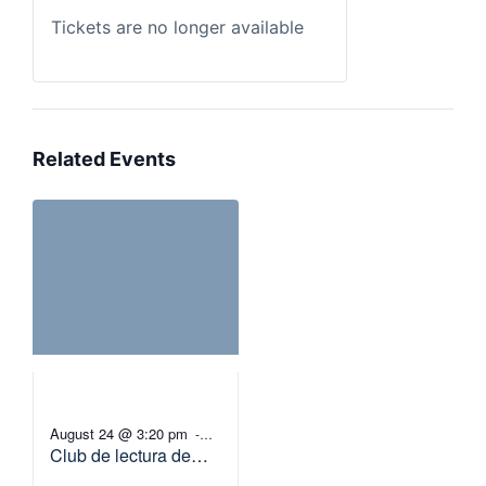
Tickets are no longer available
Related Events
August 24 @ 3:20 pm
-
Club de lectura de
4:20 pm
Agosto-(A1.5 – B1.3)