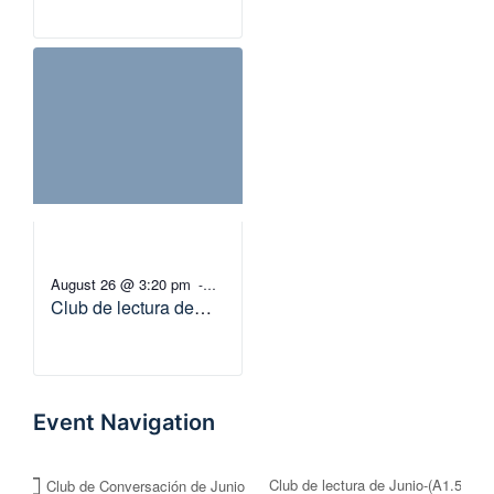
August 26 @ 3:20 pm
-
Club de lectura de
4:20 pm
Agosto-(B2 – C1)
Event Navigation
Club de lectura de Junio-(A1.5
Club de Conversación de Junio