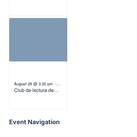
Agosto-(A1.5 – B1.3)
August 26 @ 3:20 pm
-
Club de lectura de
4:20 pm
Agosto-(B2 – C1)
Event Navigation