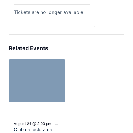
Tickets are no longer available
Related Events
August 24 @ 3:20 pm
-
Club de lectura de
4:20 pm