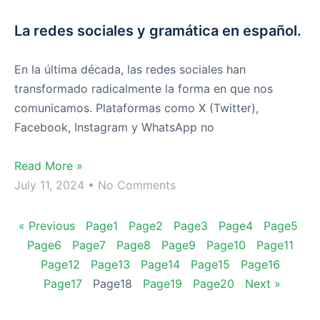
La redes sociales y gramática en español.
En la última década, las redes sociales han
transformado radicalmente la forma en que nos
comunicamos. Plataformas como X (Twitter),
Facebook, Instagram y WhatsApp no
Read More »
July 11, 2024
No Comments
« Previous
Page
1
Page
2
Page
3
Page
4
Page
5
Page
6
Page
7
Page
8
Page
9
Page
10
Page
11
Page
12
Page
13
Page
14
Page
15
Page
16
Page
17
Page
18
Page
19
Page
20
Next »