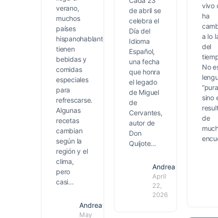
Cada 23
vivo
verano,
de abril se
ha
muchos
celebra el
camb
países
Día del
a lo 
hispanohablantes
Idioma
del
tienen
Español,
tiem
bebidas y
una fecha
No e
comidas
que honra
leng
especiales
el legado
“pura
para
de Miguel
sino 
refrescarse.
de
resul
Algunas
Cervantes,
de
recetas
autor de
muc
cambian
Don
encu
según la
Quijote…
región y el
clima,
Andrea
pero
April
casi…
22,
2026
Andrea
May