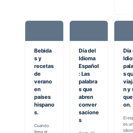
Bebida
Día del
Día 
s y
Idioma
Idi
recetas
Español
pal
de
: Las
s q
verano
palabra
viaj
en
s que
n y
países
abren
que
hispano
conver
on.
s.
sacione
El es
s
es u
Cuando
idio
llega el