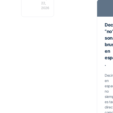
22,
2026
Dec
“no
son
bru
en
esp
.
Decir
en
espa
no
siem
es ta
direc
como