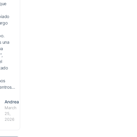
 que
iado
largo
po.
s una
ua
”,
el
tado
hos
entros…
Andrea
March
25,
2026