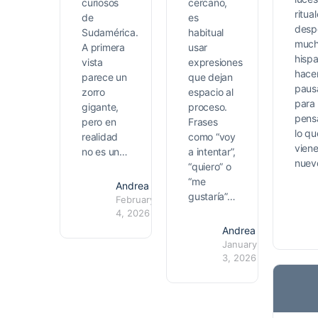
curiosos
cercano,
ritua
de
es
desp
Sudamérica.
habitual
muc
A primera
usar
hisp
vista
expresiones
hace
parece un
que dejan
paus
zorro
espacio al
para
gigante,
proceso.
pens
pero en
Frases
lo qu
realidad
como “voy
viene
no es un…
a intentar”,
nuev
“quiero” o
“me
Andrea
gustaría”…
February
4, 2026
Andrea
January
3, 2026