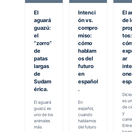
El
Intenci
El a
aguará
ón vs.
de 
guazú:
compro
pro
el
miso:
tos:
“zorro”
cómo
có
de
hablam
exp
patas
os del
ar
largas
futuro
int
de
en
one
Sudam
español
esp
érica.
.
Dici
es u
El aguará
En
de ci
guazú es
español,
y
uno de los
cuando
comi
animales
hablamos
Entre
más
del futuro
luces