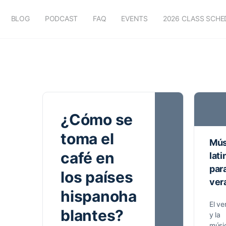
BLOG
PODCAST
FAQ
EVENTS
2026 CLASS SCHE
¿Cómo se
toma el
Mús
café en
lati
para
los países
ver
hispanoha
El ve
blantes?
y la
músi