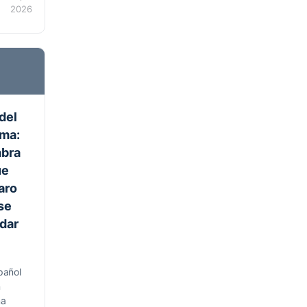
2026
del
oma:
abra
ue
aro
 se
dar
pañol
n
ma