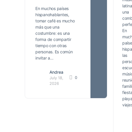
latin
En muchos países
una
hispanohablantes,
comb
tomar café es mucho
perfe
más que una
En
costumbre: es una
muc
forma de compartir
país
tiempo con otras
hisp
personas. Es común
las
invitar a…
pers
escu
Andrea
músi
0
July 18,
reun
2026
famil
fiest
play
viaj