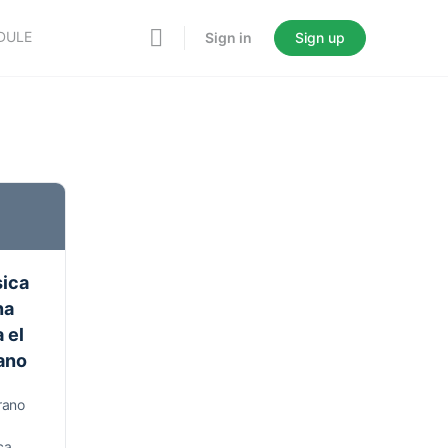
DULE
Sign in
Sign up
ica
na
 el
ano
rano
ca