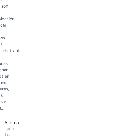
a son
inación
cta.
hos
es
anohablantes,
onas
chan
ca en
iones
iares,
as,
as y
es…
Andrea
June
19,