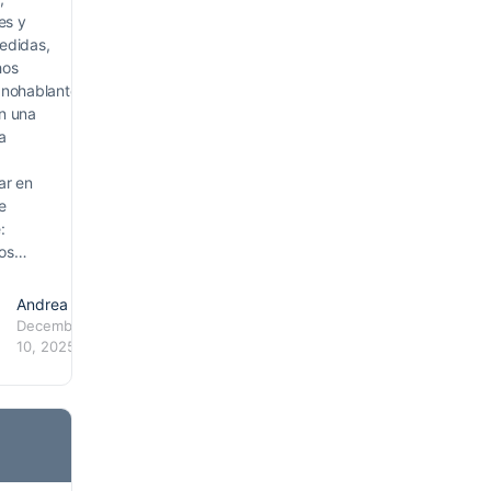
les y
edidas,
hos
anohablantes
n una
a
ar en
e
:
os…
Andrea
December
10, 2025