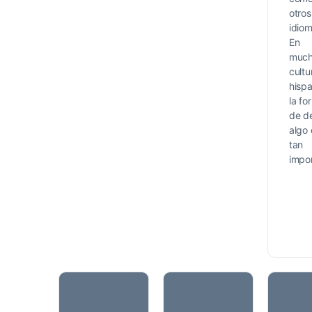
otros
idiom
En
muc
cultu
hisp
la fo
de de
algo 
tan
impo