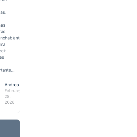
as.
has
ras
anohablantes,
rma
cir
es
rtante…
Andrea
February
28,
2026