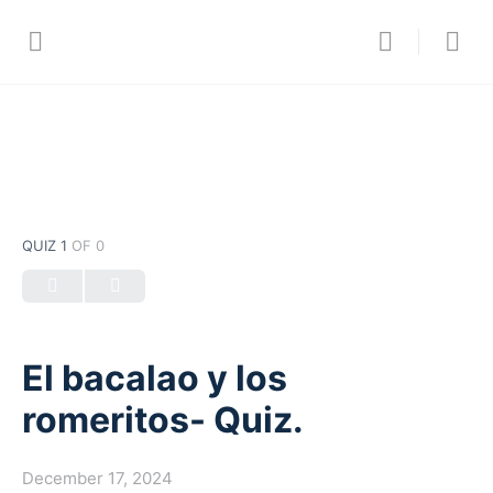
QUIZ 1
OF 0
El bacalao y los
romeritos- Quiz.
December 17, 2024