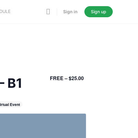
EDULE
Sign in
Sign up
FREE – $25.00
– B1
irtual Event