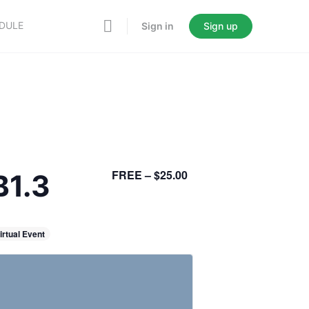
EDULE
Sign in
Sign up
FREE – $25.00
B1.3
irtual Event