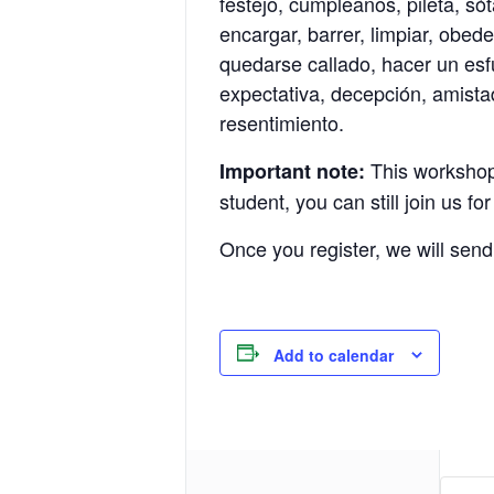
festejo, cumpleaños, pileta, só
encargar, barrer, limpiar, obede
quedarse callado, hacer un esfu
expectativa, decepción, amistad,
resentimiento.
This workshop i
Important note:
student, you can still join us fo
Once you register, we will send
Add to calendar