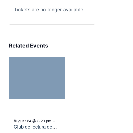
Tickets are no longer available
Related Events
August 24 @ 3:20 pm
-
Club de lectura de
4:20 pm