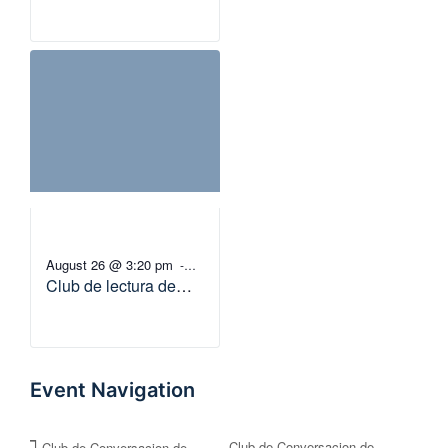
Agosto-(A1.5 – B1.3)
August 26 @ 3:20 pm
-
Club de lectura de
4:20 pm
Agosto-(B2 – C1)
Event Navigation
Club de Conversacion de
Club de Conversacion de